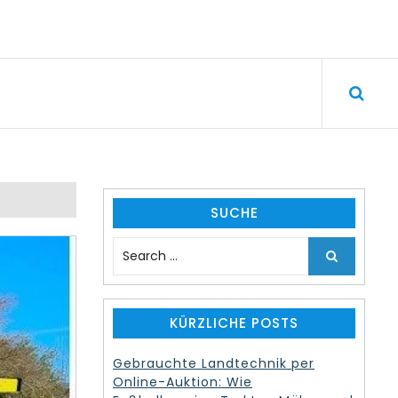
SUCHE
S
e
a
r
c
KÜRZLICHE POSTS
h
f
Gebrauchte Landtechnik per
o
Online-Auktion: Wie
r