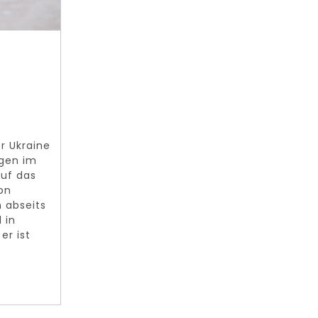
r Ukraine
ngen im
auf das
on
 abseits
 in
er ist