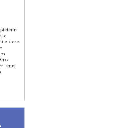
ielerin,
lle
Hs klare
en
 im
dass
er Haut
n