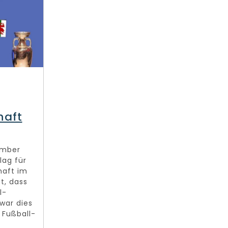
haft
ember
lag für
haft im
t, dass
l-
 war dies
 Fußball-