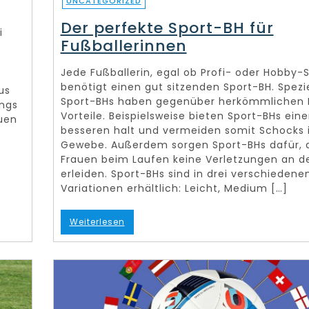
UNCATEGORIZED
Der perfekte Sport-BH für
i
Fußballerinnen
Jede Fußballerin, egal ob Profi- oder Hobby-Sp
e
benötigt einen gut sitzenden Sport-BH. Spezie
us
Sport-BHs haben gegenüber herkömmlichen B
ngs
Vorteile. Beispielsweise bieten Sport-BHs ein
uen
besseren halt und vermeiden somit Schocks
Gewebe. Außerdem sorgen Sport-BHs dafür, 
Frauen beim Laufen keine Verletzungen an d
erleiden. Sport-BHs sind in drei verschiedene
Variationen erhältlich: Leicht, Medium […]
Weiterlesen